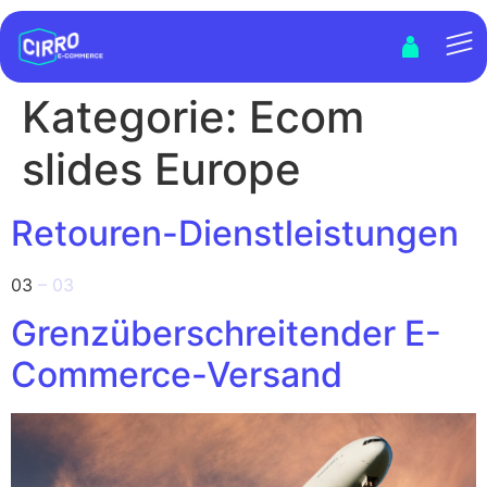
Kategorie:
Ecom
slides Europe
Retouren-Dienstleistungen
03
– 03
Grenzüberschreitender E-
Commerce-Versand