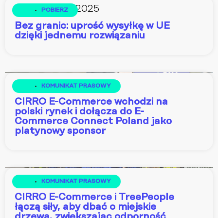
28 maja, 2025
POBIERZ
Bez granic: uprość wysyłkę w UE
dzięki jednemu rozwiązaniu
30 kwietnia, 2025
KOMUNIKAT PRASOWY
CIRRO E-Commerce wchodzi na
polski rynek i dołącza do E-
Commerce Connect Poland jako
platynowy sponsor
17 kwietnia, 2025
KOMUNIKAT PRASOWY
CIRRO E-Commerce i TreePeople
łączą siły, aby dbać o miejskie
drzewa, zwiększając odporność