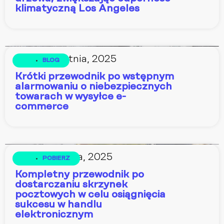
klimatyczną Los Angeles
15 kwietnia, 2025
BLOG
Krótki przewodnik po wstępnym
alarmowaniu o niebezpiecznych
towarach w wysyłce e-
commerce
7 kwietnia, 2025
POBIERZ
Kompletny przewodnik po
dostarczaniu skrzynek
pocztowych w celu osiągnięcia
sukcesu w handlu
elektronicznym