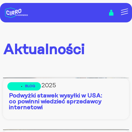
Aktualności
2 lipca, 2025
BLOG
Podwyżki stawek wysyłki w USA:
co powinni wiedzieć sprzedawcy
internetowi