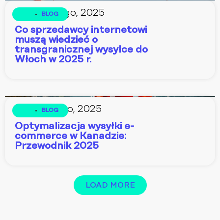
13 lutego, 2025
BLOG
Co sprzedawcy internetowi
muszą wiedzieć o
transgranicznej wysyłce do
Włoch w 2025 r.
4 lutego, 2025
BLOG
Optymalizacja wysyłki e-
commerce w Kanadzie:
Przewodnik 2025
LOAD MORE