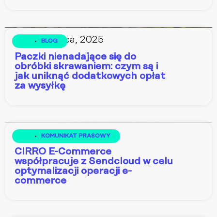
18 marca, 2025
BLOG
Paczki nienadające się do
obróbki skrawaniem: czym są i
jak uniknąć dodatkowych opłat
za wysyłkę
19 lutego, 2025
KOMUNIKAT PRASOWY
CIRRO E-Commerce
współpracuje z Sendcloud w celu
optymalizacji operacji e-
commerce