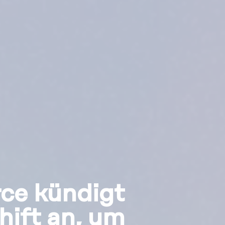
e kündigt
hift an, um