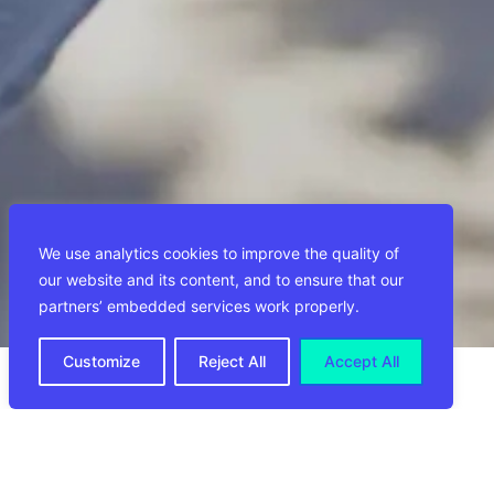
We use analytics cookies to improve the quality of
our website and its content, and to ensure that our
partners’ embedded services work properly.
Customize
Reject All
Accept All