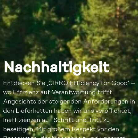
Nachhaltigkeit
Entdecken Sie ‚CIRRO Efficiency for Good‘ –
wo Effizienz auf Verantwortung trifft.
Angesichts der steigenden Anforderungen in
den Lieferketten haben wir uns verpflichtet,
Ineffizienzen auf Schritt und Tritt zu
beseitigen. Mit großem Respekt vor den