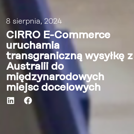
8 sierpnia, 2024
CIRRO E-Commerce
uruchamia
transgraniczną wysyłkę z
Australii do
międzynarodowych
miejsc docelowych