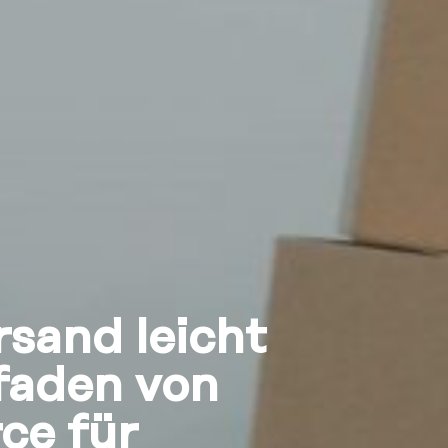
rsand leicht
faden von
e für