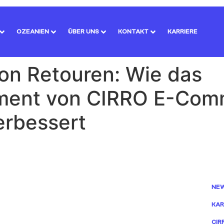
OZEANIEN
ÜBER UNS
KONTAKT
KARRIERE
von Retouren: Wie das
ent von CIRRO E-Com
erbessert
NE
KAR
CIR