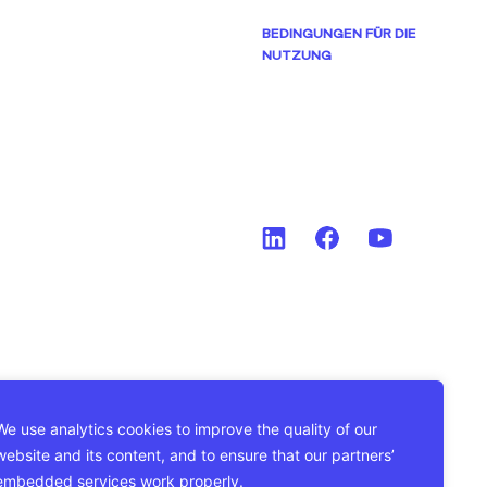
BEDINGUNGEN FÜR DIE
NUTZUNG
We use analytics cookies to improve the quality of our
website and its content, and to ensure that our partners’
embedded services work properly.