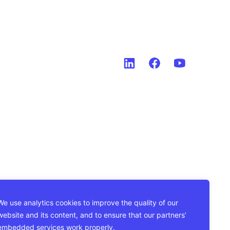
We use analytics cookies to improve the quality of our
website and its content, and to ensure that our partners’
embedded services work properly.