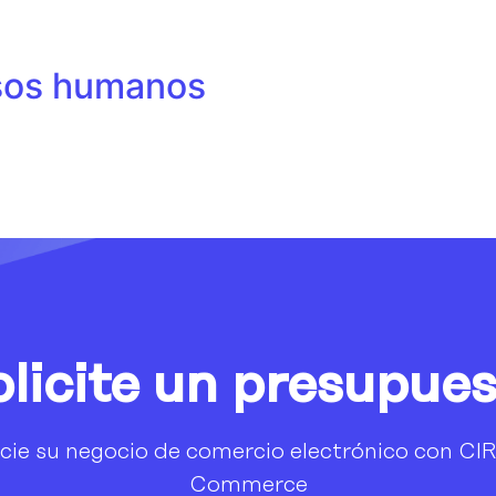
rsos humanos
licite un presupue
cie su negocio de comercio electrónico con CI
Commerce