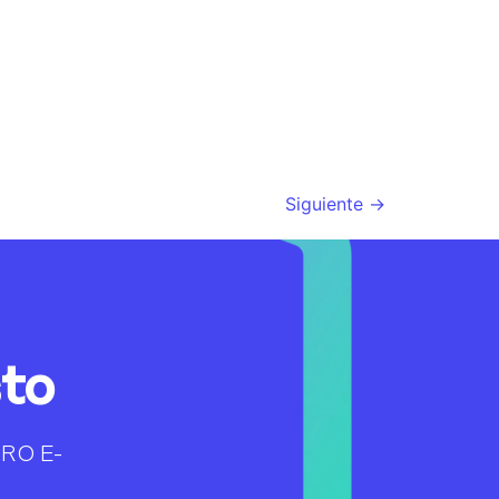
Siguiente
→
sto
RRO E-