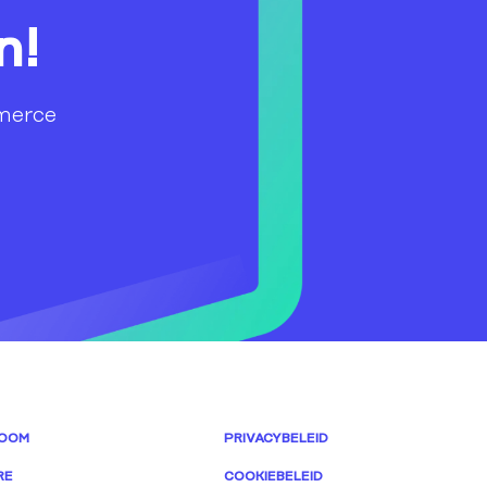
n!
merce
OOM
PRIVACYBELEID
RE
COOKIEBELEID