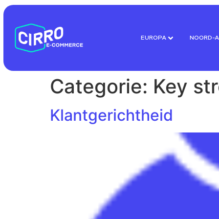
EUROPA
NOORD-A
Categorie:
Key st
Klantgerichtheid