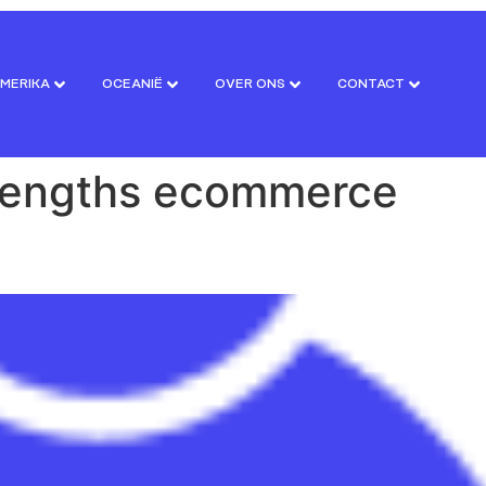
MERIKA
OCEANIË
OVER ONS
CONTACT
rengths ecommerce