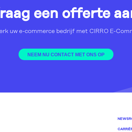
raag een offerte aa
terk uw e-commerce bedrijf met CIRRO E-Com
NEEM NU CONTACT MET ONS OP
NEWSR
CARRIÈ