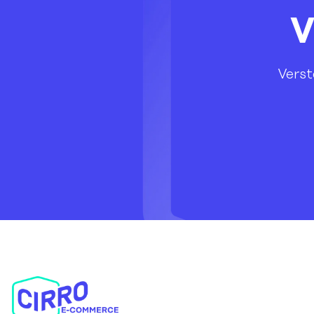
V
Vers