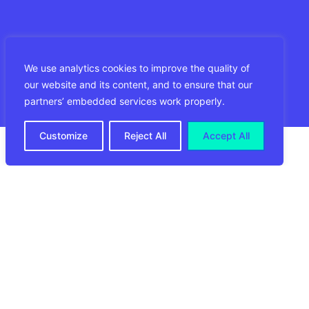
We use analytics cookies to improve the quality of
our website and its content, and to ensure that our
partners’ embedded services work properly.
Customize
Reject All
Accept All
Amsterdam, 1 czerwca 2023 r.
CIRRO
E-Commerce Europe, europejski
oddział globalnego dostawcy rozwiązań
logistycznych dla handlu elektronicznego