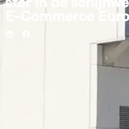
ster in de schijnw
E-Commerce Eur