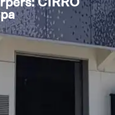
erpers: CIRRO
opa